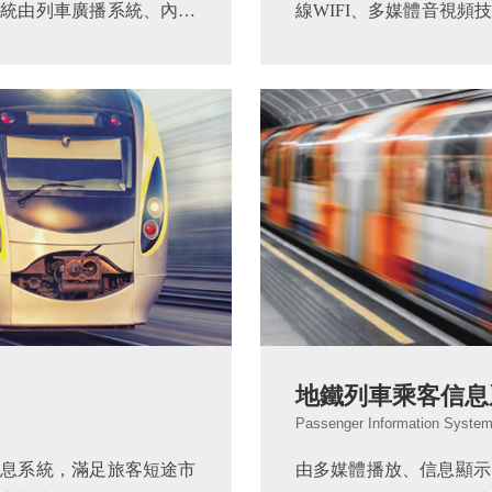
統由列車廣播系統、內部
線WIFI、多媒體音視
視娛樂系統、 視頻監控及
旅行生活。同時，系統
.
息，威懾不法行為，為乘客
地鐵列車乘客信息
Passenger Information System
息系統，滿足旅客短途市
由多媒體播放、信息顯示