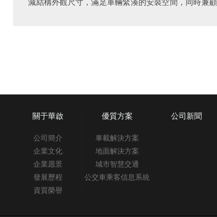
減結構外觀尺寸，滿足車輛緊湊的安裝空間，同時兼顧
用異形LCD動態地圖、多媒體一體化顯示屏，為乘客
態地圖顯示，同時也為有軌電車車輛增加了十足的科技..
關于華啟
優質方案
公司新聞
公司簡介
車載解決方案
企業文化
地面解決方案
企業愿景
城市智慧交通
發展歷程
公交車乘客信息系統
資質榮譽