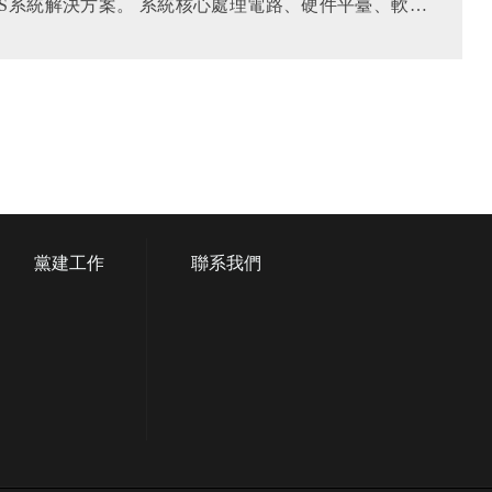
IS系統解決方案。 系統核心處理電路、硬件平臺、軟件
不同車型不同的結構外觀和接口要求快速定制化。
黨建工作
聯系我們