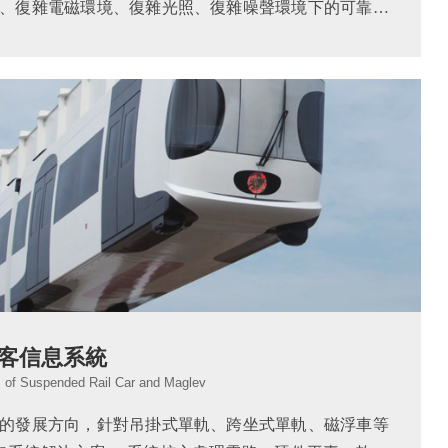
、復雜電磁環境、復雜光照、復雜噪聲環境下的可靠運
補包、千環兆環網傳輸、音頻定壓傳輸、音量閉環檢測
儲技術解決多信息接口、多噪...
客信息系統
 of Suspended Rail Car and Maglev
的發展方向，針對吊掛式單軌、跨坐式單軌、磁浮車等