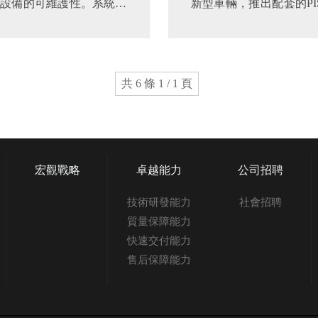
設備的可維護性。系統采
新型車輛，推出配套的P
提供多媒體音視頻服務及動
平臺實現了統型，可針對
.
共 6 條 1 / 1 頁
宏觀戰略
卓越能力
公司招聘
技術研發能力
社會招聘
質量保障能力
快速交付能力
售后保障能力