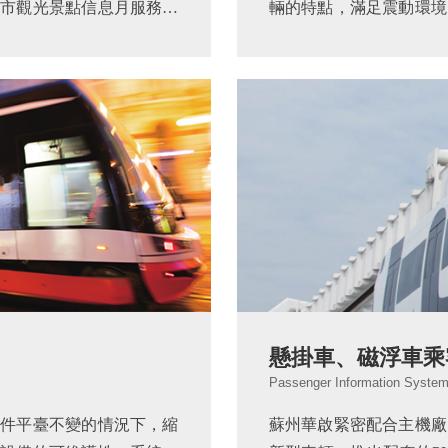
市觀光景點信息月服務。
輛的特點，滿足震動環境
控、數字廣播等系統組成，
行。系統采用多媒體直播
.
與調節技術、大容量視頻存
懸掛車、磁浮車乘
Passenger Information System
件平臺不變的情況下，縮
蘇州華啟緊密配合主機廠