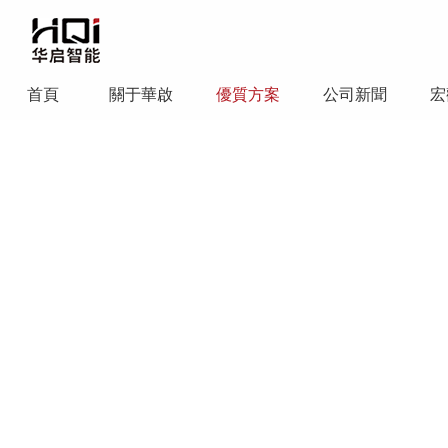
首頁
關于華啟
優質方案
公司新聞
宏