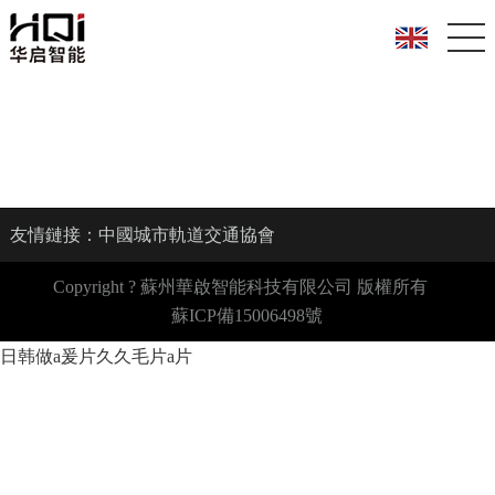
黨建工作
友情鏈接：
中國城市軌道交通協會
Copyright ? 蘇州華啟智能科技有限公司 版權所有
蘇ICP備15006498號
日韩做a爰片久久毛片a片